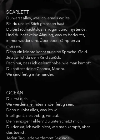
REECE
SCARLETT
​Du warst alles, was ich jemals wollte.
Bis du uns im Stich gelassen hast.
Du bist rücksichtslos, arrogant und mysteriös.
Und du hast keine Ahnung, was es bedeutet,
immer wieder ums Überleben kämpfen zu
müssen.
Denn ein Moore kennt nur eine Sprache. Geld.
Jetzt willst du dein Kind zurück.
Pech nur, dass ich gelernt habe, wie man kämpft.
Du hattest deine Chance, Moore.
Wir sind fertig miteinander.
OCEAN
Du irrst dich.
Wir werden nie miteinander fertig sein.
Denn du bist alles, was ich will.
Intelligent, zielstrebig, vorlaut.
Dein einziger Fehler? Du unterschätzt mich.
Du denkst, ich weiß nicht, wie man kämpft, aber
das tue ich.
Jeden Tag, jede verdammt Sekunde.