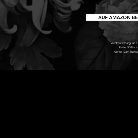
AUF AMAZON BE
Veröffentlichung: 01.
Reihe: SOB # 2
Genre: Dark Roma