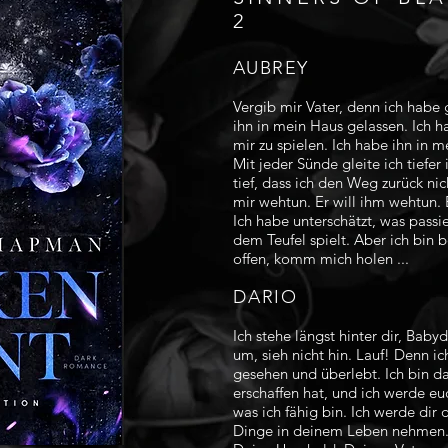
2
AUBREY
Vergib mir Vater, denn ich habe 
ihn in mein Haus gelassen. Ich h
mir zu spielen. Ich habe ihn in 
Mit jeder Sünde gleite ich tiefe
tief, dass ich den Weg zurück nic
mir wehtun. Er will ihm wehtun. E
Ich habe unterschätzt, was passi
dem Teufel spielt. Aber ich bin b
offen, komm mich holen ...
DARIO
Ich stehe längst hinter dir, Babyd
um, sieh nicht hin. Lauf! Denn i
gesehen und überlebt. Ich bin da
erschaffen hat, und ich werde euc
was ich fähig bin. Ich werde dir 
Dinge in deinem Leben nehmen.