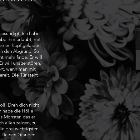
gesündigt. Ich habe
abe ihm erlaubt, mit
meinen Kopf gelassen.
r in den Abgrund. So
ht mehr finde. Er will
r will uns zerstören.
ert, wenn man mit
ereit. Die Tür steht
oll. Dreh dich nicht
ch habe die Hölle
s Monster, das er
h allen zeigen, zu
die drei wichtigsten
 Deinen Glauben.